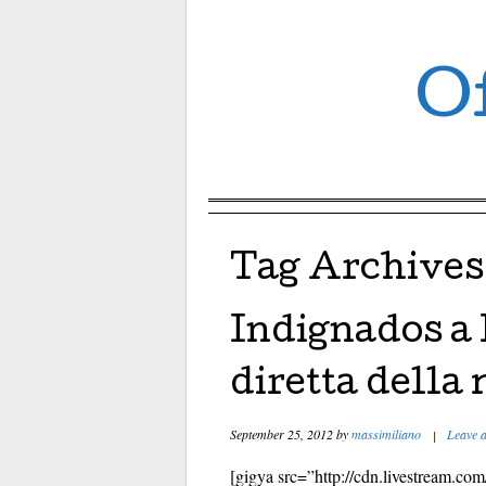
Of
Menu ☰
Skip to content
Tag Archives
Indignados a
diretta della
September 25, 2012
by
massimiliano
|
Leave 
[gigya src=”http://cdn.livestream.c