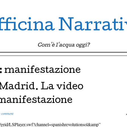
ficina Narrat
Com'è l'acqua oggi?
:
manifestazione
 Madrid. La video
 manifestazione
a comment
om/grid/LSPlayer.swf?channel=spanishrevolutionsol&amp”