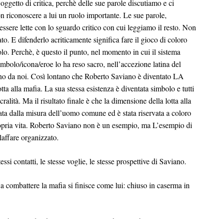
oggetto di critica, perchè delle sue parole discutiamo e ci
n riconoscere a lui un ruolo importante. Le sue parole,
ssere lette con lo sguardo critico con cui leggiamo il resto. Non
to. E difenderlo acriticamente significa fare il gioco di coloro
olo. Perchè, è questo il punto, nel momento in cui il sistema
imbolo/icona/eroe lo ha reso sacro, nell’accezione latina del
tano da noi. Così lontano che Roberto Saviano è diventato LA
tta alla mafia. La sua stessa esistenza è diventata simbolo e tutti
cralità. Ma il risultato finale è che la dimensione della lotta alla
ata dalla misura dell’uomo comune ed è stata riservata a coloro
propria vita. Roberto Saviano non è un esempio, ma L’esempio di
laffare organizzato.
ssi contatti, le stesse voglie, le stesse prospettive di Saviano.
a combattere la mafia si finisce come lui: chiuso in caserma in