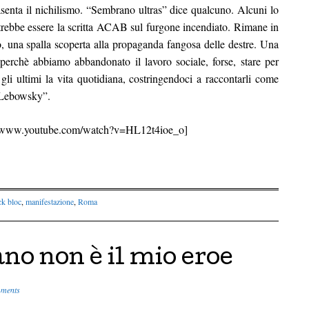
rasenta il nichilismo. “Sembrano ultras” dice qualcuno. Alcuni lo
trebbe essere la scritta ACAB sul furgone incendiato. Rimane in
o, una spalla scoperta alla propaganda fangosa delle destre. Una
 perchè abbiamo abbandonato il lavoro sociale, forse, stare per
n gli ultimi la vita quotidiana, costringendoci a raccontarli come
de Lebowsky”.
//www.youtube.com/watch?v=HL12t4ioe_o]
ck bloc
,
manifestazione
,
Roma
no non è il mio eroe
ments