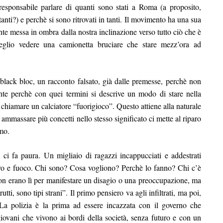
responsabile parlare di quanti sono stati a Roma (a proposito,
anti?) e perchè si sono ritrovati in tanti. Il movimento ha una sua
nte messa in ombra dalla nostra inclinazione verso tutto ciò che è
meglio vedere una camionetta bruciare che stare mezz’ora ad
 black bloc, un racconto falsato, già dalle premesse, perchè non
nte perchè con quei termini si descrive un modo di stare nella
hiamare un calciatore “fuorigioco”. Questo attiene alla naturale
ammassare più concetti nello stesso significato ci mette al riparo
mo.
ci fa paura. Un migliaio di ragazzi incappucciati e addestrati
ro e fuoco. Chi sono? Cosa vogliono? Perchè lo fanno? Chi c’è
non erano lì per manifestare un disagio o una preoccupazione, ma
tti, sono tipi strani”. Il primo pensiero va agli infiltrati, ma poi,
La polizia è la prima ad essere incazzata con il governo che
ovani che vivono ai bordi della società, senza futuro e con un