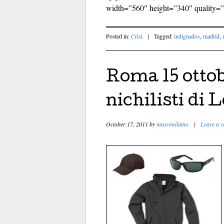
width=”560″ height=”340″ quality=”
Posted in:
Crisi
|
Tagged:
indignados
,
madrid
,
Roma 15 ottobr
nichilisti di
October 17, 2011
by
massimiliano
|
Leave a 