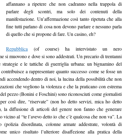
affannano a ripetere che non cadranno nella trappola di
parlare degli scontri, ma solo dei contenuti della
manifestazione. Un’affermazione così tanto ripetuta che alla
fine tutti parlano di cosa non devono parlare e nessuno parla
di quello che si propone di fare. Un casino, eh?
Repubblica
(of course) ha intervistato un nero
e si muovono e dove si sono addestrati. Un precario di trentanni
 strategie e le tattiche di guerriglia urbana: un bignamino del
 contribuisce a rappresentare quanto successo come se fosse un
indi accendendo dentro di noi, la lucina della possibilità che non
izzazioni che vogliono la violenza e che la praticano con estrema
ri del pezzo (Bonini e Foschini) sono riconosciuti come giornalisti
per così dire, “riservate” (non ho detto servizi, mica ho detto
), la diffusione di articoli del genere non fanno che generare
o vicino al “te l’avevo detto io che c’è qualcosa che non va”. La
 (polizia disordinata, colonne armate addestrate, volontà di
me unico risultato l’ulteriore disaffezione alla pratica della