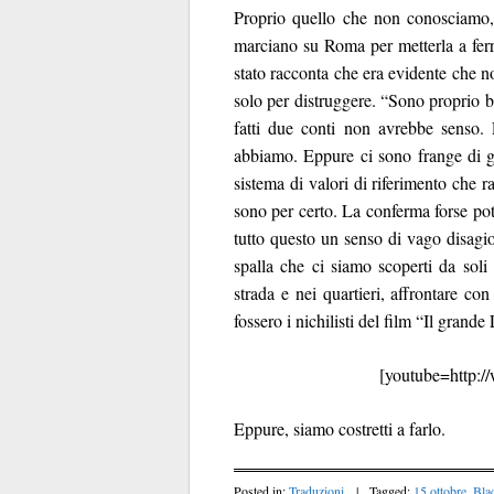
Proprio quello che non conosciamo, 
marciano su Roma per metterla a fer
stato racconta che era evidente che 
solo per distruggere. “Sono proprio bru
fatti due conti non avrebbe senso. 
abbiamo. Eppure ci sono frange di gi
sistema di valori di riferimento che 
sono per certo. La conferma forse po
tutto questo un senso di vago disagi
spalla che ci siamo scoperti da soli
strada e nei quartieri, affrontare co
fossero i nichilisti del film “Il gran
[youtube=http:
Eppure, siamo costretti a farlo.
Posted in:
Traduzioni
|
Tagged:
15 ottobre
,
Bla