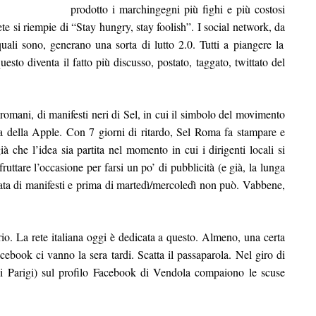
prodotto i marchingegni più fighi e più costosi
 rete si riempie di “Stay hungry, stay foolish”. I social network, da
uali sono, generano una sorta di lutto 2.0. Tutti a piangere la
esto diventa il fatto più discusso, postato, taggato, twittato del
 romani, di manifesti neri di Sel, in cui il simbolo del movimento
a della Apple. Con 7 giorni di ritardo, Sel Roma fa stampare e
à che l’idea sia partita nel momento in cui i dirigenti locali si
uttare l’occasione per farsi un po’ di pubblicità (e già, la lunga
fata di manifesti e prima di martedì/mercoledì non può. Vabbene,
ferio. La rete italiana oggi è dedicata a questo. Almeno, una certa
acebook ci vanno la sera tardi. Scatta il passaparola. Nel giro di
i Parigi) sul profilo Facebook di Vendola compaiono le scuse