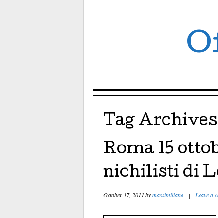
Of
Menu ☰
Skip to content
Tag Archives
Roma 15 ottobr
nichilisti di
October 17, 2011
by
massimiliano
|
Leave a 