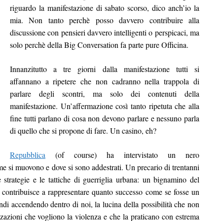
riguardo la manifestazione di sabato scorso, dico anch’io la
mia. Non tanto perchè posso davvero contribuire alla
discussione con pensieri davvero intelligenti o perspicaci, ma
solo perchè della Big Conversation fa parte pure Officina.
Innanzitutto a tre giorni dalla manifestazione tutti si
affannano a ripetere che non cadranno nella trappola di
parlare degli scontri, ma solo dei contenuti della
manifestazione. Un’affermazione così tanto ripetuta che alla
fine tutti parlano di cosa non devono parlare e nessuno parla
di quello che si propone di fare. Un casino, eh?
Repubblica
(of course) ha intervistato un nero
e si muovono e dove si sono addestrati. Un precario di trentanni
 strategie e le tattiche di guerriglia urbana: un bignamino del
 contribuisce a rappresentare quanto successo come se fosse un
indi accendendo dentro di noi, la lucina della possibilità che non
izzazioni che vogliono la violenza e che la praticano con estrema