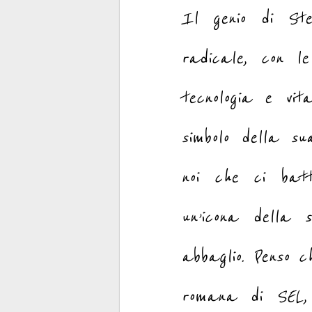
Il genio di St
radicale, con le
tecnologia e vit
simbolo della s
noi che ci batt
un’icona della 
abbaglio. Penso c
romana di SEL, 