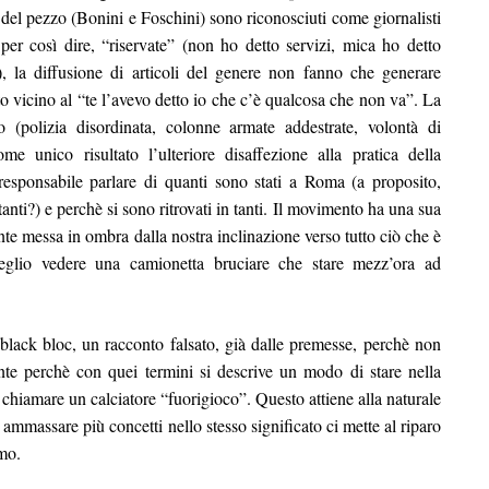
ri del pezzo (Bonini e Foschini) sono riconosciuti come giornalisti
per così dire, “riservate” (non ho detto servizi, mica ho detto
), la diffusione di articoli del genere non fanno che generare
o vicino al “te l’avevo detto io che c’è qualcosa che non va”. La
 (polizia disordinata, colonne armate addestrate, volontà di
me unico risultato l’ulteriore disaffezione alla pratica della
responsabile parlare di quanti sono stati a Roma (a proposito,
anti?) e perchè si sono ritrovati in tanti. Il movimento ha una sua
nte messa in ombra dalla nostra inclinazione verso tutto ciò che è
meglio vedere una camionetta bruciare che stare mezz’ora ad
 black bloc, un racconto falsato, già dalle premesse, perchè non
nte perchè con quei termini si descrive un modo di stare nella
hiamare un calciatore “fuorigioco”. Questo attiene alla naturale
ammassare più concetti nello stesso significato ci mette al riparo
mo.