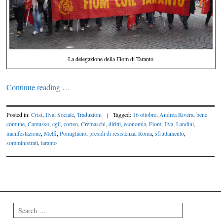
La delegazione della Fiom di Taranto
Continue reading
…
Posted in:
Crisi
,
Ilva
,
Sociale
,
Traduzioni
|
Tagged:
16 ottobre
,
Andrea Rivera
,
bene
comune
,
Camusso
,
cgil
,
corteo
,
Cremaschi
,
diritti
,
economia
,
Fiom
,
Ilva
,
Landini
,
manifestazione
,
Melfi
,
Pomigliano
,
presidi di resistenza
,
Roma
,
sfruttamento
,
somministrati
,
taranto
Post navigation
Search