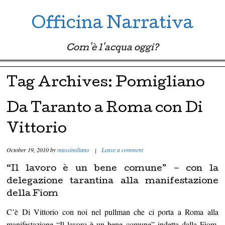
Officina Narrativa
Com'è l'acqua oggi?
Menu ☰
Skip to content
Tag Archives:
Pomigliano
Da Taranto a Roma con Di
Vittorio
October 19, 2010
by
massimiliano
|
Leave a comment
“Il lavoro è un bene comune” – con la
delegazione tarantina alla manifestazione
della Fiom
C’è Di Vittorio con noi nel pullman che ci porta a Roma alla
manifestazione “Il lavoro è un bene comune” indetta dalla Fiom.