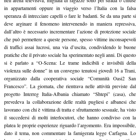
nell’arena televisiva, migliaia di ragazze sono per strada o chiuse
in appartamenti oppure in viaggio verso l’Italia con la falsa
speranza di intrecciare capelli o fare le badanti. Se da una parte si
deve arginare il fenomeno intervenendo in maniera repressiva,
dall’altro è necessario incrementare l’azione di protezione sociale
che può permettere a queste persone, spesso vittime inconsapevoli
di traffici assai lucrosi, una via d’uscita, condividendo le buone
pratiche che il privato sociale ha sperimentato negli anni. Di questo
si è parlato a “O-Scena: Le trame indicibili e invisibili della
violenza sulle donne” in un convegno tenutosi giovedì 16 a Trani,
organizzato dalla cooperativa sociale “Comunità Oasi2 San
Francesco”. La giornata, che rientrava nelle attività previste dal
progetto Interreg Italia-Albania chiamato “Shtepi” (casa), che
prevedeva la collaborazione delle realtà pugliesi e albanesi che
lavorano con chi è vittima di tratta e sfruttamento sessuale, ha visto
il succedersi di molti interlocutori, che hanno condiviso con la
platea le proprie esperienze riguardo l’argomento. Era impossibile,
dato il tema, non commentare la famigerata legge Carfagna. Lo