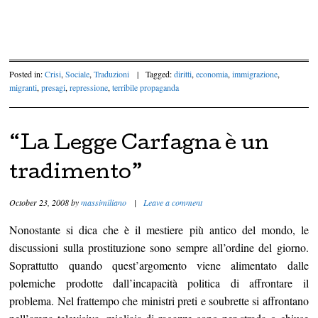
depauperando le risorse umane a disposizione delle
aziende[…]
“.
Posted in:
Crisi
,
Sociale
,
Traduzioni
|
Tagged:
diritti
,
economia
,
immigrazione
,
migranti
,
presagi
,
repressione
,
terribile propaganda
“La Legge Carfagna è un
tradimento”
October 23, 2008
by
massimiliano
|
Leave a comment
Nonostante si dica che è il mestiere più antico del mondo, le
discussioni sulla prostituzione sono sempre all’ordine del giorno.
Soprattutto quando quest’argomento viene alimentato dalle
polemiche prodotte dall’incapacità politica di affrontare il
problema. Nel frattempo che ministri preti e soubrette si affrontano