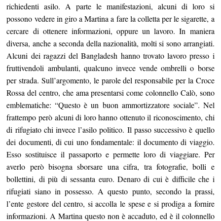
richiedenti asilo. A parte le manifestazioni, alcuni di loro si
possono vedere in giro a Martina a fare la colletta per le sigarette, a
cercare di ottenere informazioni, oppure un lavoro. In maniera
diversa, anche a seconda della nazionalità, molti si sono arrangiati.
Alcuni dei ragazzi del Bangladesh hanno trovato lavoro presso i
fruttivendoli ambulanti, qualcuno invece vende ombrelli o borse
per strada. Sull’argomento, le parole del responsabile per la Croce
Rossa del centro, che ama presentarsi come colonnello Calò, sono
emblematiche: “Questo è un buon ammortizzatore sociale”. Nel
frattempo però alcuni di loro hanno ottenuto il riconoscimento, chi
di rifugiato chi invece l’asilo politico. Il passo successivo è quello
dei documenti, di cui uno fondamentale: il documento di viaggio.
Esso sostituisce il passaporto e permette loro di viaggiare. Per
averlo però bisogna sborsare una cifra, tra fotografie, bolli e
bollettini, di più di sessanta euro. Denaro di cui è difficile che i
rifugiati siano in possesso. A questo punto, secondo la prassi,
l’ente gestore del centro, si accolla le spese e si prodiga a fornire
informazioni. A Martina questo non è accaduto, ed è il colonnello