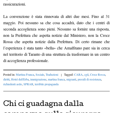
rassicurazioni.
La convenzione è stata rinnovata di altri due mesi. Fino al 31
maggio. Poi nessuno sa che cosa accadrà, dato che i centri di
seconda accoglienza sono pieni. Nessuno sa fornire una risposta,
non la Prefettura che aspetta notizie dal Ministero, non la Croce
Rossa che aspetta notizie dalla Prefettura. Di certo rimane che
l’esperienza è stata tanto «bella» che Amalfitano pare sia in cerca
nel territorio di Taranto di una struttura da trasformare in un centro
di accoglienza professionale.
Posted in:
Martina Franca
,
Sociale
,
Traduzioni
|
Tagged:
CARA
,
cgil
,
Croce Rossa
,
diritti
,
Hotel dell'Erba
,
immigrazione
,
martina franca
,
migranti
,
presidi di resistenza
,
richiedenti asilo
,
SPRAR
,
terribile propaganda
Chi ci guadagna dalla