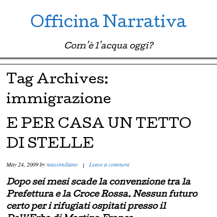
Officina Narrativa
Com'è l'acqua oggi?
Menu ☰
Skip to content
Tag Archives:
immigrazione
E PER CASA UN TETTO
DI STELLE
May 24, 2009
by
massimiliano
|
Leave a comment
Dopo sei mesi scade la convenzione tra la
Prefettura e la Croce Rossa. Nessun futuro
certo per i rifugiati ospitati presso il