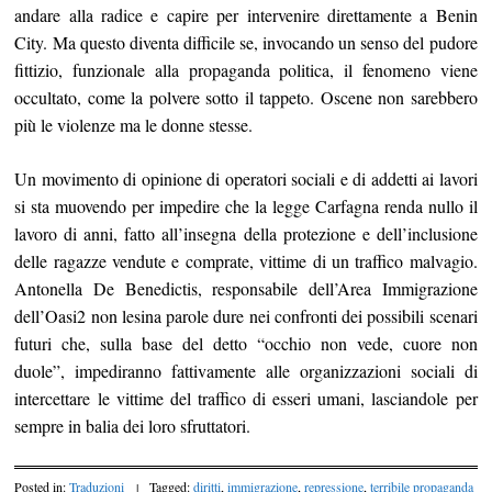
andare alla radice e capire per intervenire direttamente a Benin
City. Ma questo diventa difficile se, invocando un senso del pudore
fittizio, funzionale alla propaganda politica, il fenomeno viene
occultato, come la polvere sotto il tappeto. Oscene non sarebbero
più le violenze ma le donne stesse.
Un movimento di opinione di operatori sociali e di addetti ai lavori
si sta muovendo per impedire che la legge Carfagna renda nullo il
lavoro di anni, fatto all’insegna della protezione e dell’inclusione
delle ragazze vendute e comprate, vittime di un traffico malvagio.
Antonella De Benedictis, responsabile dell’Area Immigrazione
dell’Oasi2 non lesina parole dure nei confronti dei possibili scenari
futuri che, sulla base del detto “occhio non vede, cuore non
duole”, impediranno fattivamente alle organizzazioni sociali di
intercettare le vittime del traffico di esseri umani, lasciandole per
sempre in balia dei loro sfruttatori.
Posted in:
Traduzioni
|
Tagged:
diritti
,
immigrazione
,
repressione
,
terribile propaganda