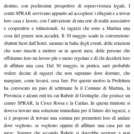
destino, con pochissime prospettive di sopravvivenza legale. I
centri SPRAR servivano appunto ad accogliere i rifugiati e a trovar
loro casa e lavoro, con l’attivazione di una rete di realtà associative
e cooperative e istituzionali. Ai ragazzi che sono a Martina una
cosa del genere non accadrà. Il 30 maggio scade la convenzione:
sbattuti fuori dall’hotel, saranno in balia degli eventi, delle relazioni
che sono riusciti a mettere su in questi mesi, delle persone che
offriranno loro un lavoro più o meno regolare e di chi deciderà loro
di affittare una casa. Dal 30 maggio, in pratica, sarò probabile
vedere decine di ragazzi che non sapranno dove dormire, che
mangiare, come lavarsi, cosa fare. Per questo motivo la Prefettura
ha convocato un paio di settimane fa il Comune di Martina, la
Provincia e alcuni enti tra cui Babele di Grottaglie, che gestisce un
centro SPRAR, la Croce Rossa e la Caritas. In questa riunione si
doveva trovare una soluzione immediata per il futuro dei ragazzi, e
si è proposto di trovare una somma per permettere loro di andare
dove vogliono, se vogliono oppure di affittare una casa per un
mese. Somma che secondo Babele si dovrebbe aggirare a non