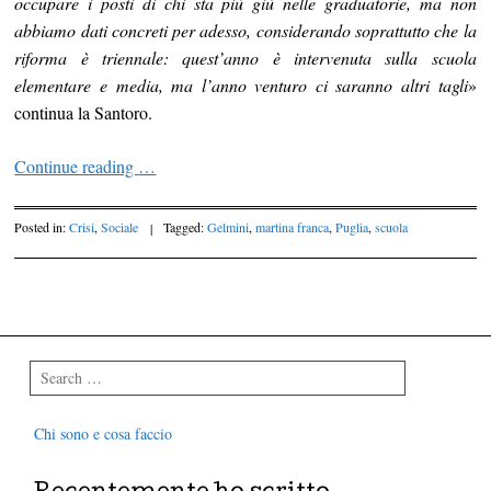
occupare i posti di chi sta più giù nelle graduatorie, ma non
abbiamo dati concreti per adesso, considerando soprattutto che la
riforma è triennale: quest’anno è intervenuta sulla scuola
elementare e media, ma l’anno venturo ci saranno altri tagli
»
continua la Santoro.
Continue reading
…
Posted in:
Crisi
,
Sociale
|
Tagged:
Gelmini
,
martina franca
,
Puglia
,
scuola
Post navigation
Search
Chi sono e cosa faccio