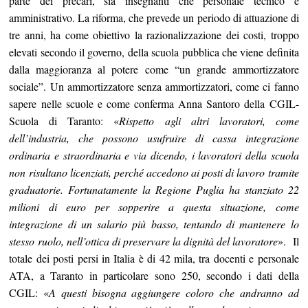
parte dei precari, sia insegnanti che personale tecnico e
amministrativo. La riforma, che prevede un periodo di attuazione di
tre anni, ha come obiettivo la razionalizzazione dei costi, troppo
elevati secondo il governo, della scuola pubblica che viene definita
dalla maggioranza al potere come “un grande ammortizzatore
sociale”. Un ammortizzatore senza ammortizzatori, come ci fanno
sapere nelle scuole e come conferma Anna Santoro della CGIL-
Scuola di Taranto: «
Rispetto agli altri lavoratori, come
dell’industria, che possono usufruire di cassa integrazione
ordinaria e straordinaria e via dicendo, i lavoratori della scuola
non risultano licenziati, perché accedono ai posti di lavoro tramite
graduatorie. Fortunatamente la Regione Puglia ha stanziato 22
milioni di euro per sopperire a questa situazione, come
integrazione di un salario più basso, tentando di mantenere lo
stesso ruolo, nell’ottica di preservare la dignità del lavoratore
». Il
totale dei posti persi in Italia è di 42 mila, tra docenti e personale
ATA, a Taranto in particolare sono 250, secondo i dati della
CGIL: «
A questi bisogna aggiungere coloro che andranno ad