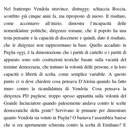
Nel frattempo Vendola stravince, distrugge, schiaccia Boccia,
sconfitto già cinque anni fa, ma riproposto di nuovo. Il risultato,
come accennavo all’inizio, dimostra l’incapacità delle
nomenklature politiche, dirigenze romane, che il popolo ha una
testa pensante e la capacità di discernere e quindi, dato il risultato,
che le dirigenze non rappresentano la base. Quello accaduto in
Puglia oggi, è la dimostrazione che i partiti di cartello o i partiti di
apparato sono solo costruzioni teoriche basate sulla vacuità del
termine democrazia, che trattano la volontà delle persone, e la loro
capacità o libertà di scelta, come semplice variabile. A questo
punto ci si deve chiedere cosa pensava D’Alema quando ha fatto
muro contro la ricandidatura di Vendola. Cosa pensava la
dirigenza PD pugliese, troppo spesso appiattita sulla volontà del
Grande Inciuciatore quando palesemente andava contro le scelte
democratiche della gente? Servivano le primarie per dimostrare
quanto Vendola sia voluto in Puglia? O bastava l’assemblea barese
che si era apertamente schierata contro la scelta di Emiliano? E