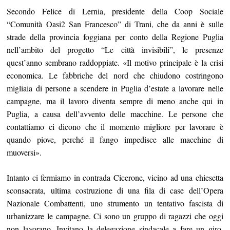
Secondo Felice di Lernia, presidente della Coop Sociale
“Comunità Oasi2 San Francesco” di Trani, che da anni è sulle
strade della provincia foggiana per conto della Regione Puglia
nell’ambito del progetto “Le città invisibili”, le presenze
quest’anno sembrano raddoppiate. «Il motivo principale è la crisi
economica. Le fabbriche del nord che chiudono costringono
migliaia di persone a scendere in Puglia d’estate a lavorare nelle
campagne, ma il lavoro diventa sempre di meno anche qui in
Puglia, a causa dell’avvento delle macchine. Le persone che
contattiamo ci dicono che il momento migliore per lavorare è
quando piove, perché il fango impedisce alle macchine di
muoversi».
Intanto ci fermiamo in contrada Cicerone, vicino ad una chiesetta
sconsacrata, ultima costruzione di una fila di case dell’Opera
Nazionale Combattenti, uno strumento un tentativo fascista di
urbanizzare le campagne. Ci sono un gruppo di ragazzi che oggi
non lavorano. Invitano la delegazione sindacale a fare un giro.