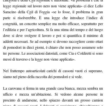
legge regionale sul lavoro nero non viene applicata» ci dice Lello
Saracino della Cgil di Foggia «se lo fosse, il problema in gran
parte si risolverebbe. È una legge che introduce l’indice di
congruità, un concetto semplice ma molto efficace, soprattutto per
l’edilizia e per l’agricoltura. Si fa una stima del tempo e del luogo
dove si deve svolgere il lavoro e poi si quantifica il minimo di
addetti necessari. Se ad esempio si devono raccogliere cento ettari
di pomodori in dieci giorni, è chiaro che non posso assumere solo
tre persone. Le associazioni datoriali, come Cia e Coldiretti si sono
messi di traverso e la legge non viene applicata».
Nel frattempo autoarticolati carichi di cassoni vuoti ci superano,
siamo nel pieno della raccolta dei pomodori e si vede.
La carovana si ferma in una grande casa bianca, mezza sembra un
ufficio e mezza un’abitazione. Si vedono alcune persone in
procinto di andarsene, nello spiazzo davanti un grosso camion
pieno di cassoni vuoti. I delegati si avvicinano, chiacchierano e