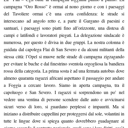
campagna “Oro Rosso” è ormai al nono giorno e con i paesaggi
del Tavoliere ormai c’è una certa confidenza: le strade si
intersecano ad angolo retto e, a parte il Gargano di paesini e
santuari, i paesaggi sono piatti fino all’orizzonte, una distesa di
campi e latifondi e lavoratori piegati. La delegazione sindacale è
numerosa, per questo è divisa in due gruppi. La nostra colonna è
guidata dal capolega Flai di San Severo e da alcuni militanti della
stessa città: l’Opel si muove nelle strade di campagna zigzagando
per evitare le buche e dal finestrino sventola orgogliosa la bandiera
rossa della categoria. La prima sosta è ad una fermata autobus dove
almeno quaranta ragazzi africani aspettano il passaggio per andare
a Foggia a cercare lavoro. Siamo in aperta campagna, tra il
capoluogo e San Severo. I ragazzi si sorprendono un po’ nel
vedere una ventina di persone scendere dalle auto e avvicinarsi
sicuri verso di loro, si guardano perplessi e impauriti. Ma si
iniziano a distribuire cappellini per proteggersi dal sole, volantini in
tutte le lingue dove si spiega quanto dovrebbero guadagnare al
giorno secondo il contratto nazionale, quali sono i loro diritti, cos’è