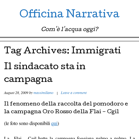
Officina Narrativa
Com'è l'acqua oggi?
Menu ☰
Skip to content
Tag Archives:
Immigrati
Il sindacato sta in
campagna
August 28, 2009
by
massimiliano
|
Leave a comment
Il fenomeno della raccolta del pomodoro e
la campagna Oro Rosso della Flai – Cgil
(le foto sono disponibili
qui
)
La Flai – Cgil batte la campagna foggiana palmo a palmo. La