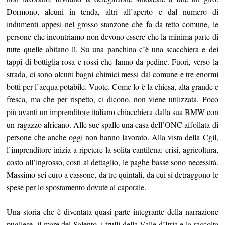
Dormono, alcuni in tenda, altri all’aperto e dal numero di
indumenti appesi nel grosso stanzone che fa da tetto comune, le
persone che incontriamo non devono essere che la minima parte di
tutte quelle abitano lì. Su una panchina c’è una scacchiera e dei
tappi di bottiglia rosa e rossi che fanno da pedine. Fuori, verso la
strada, ci sono alcuni bagni chimici messi dal comune e tre enormi
botti per l’acqua potabile. Vuote. Come lo è la chiesa, alta grande e
fresca, ma che per rispetto, ci dicono, non viene utilizzata. Poco
più avanti un imprenditore italiano chiacchiera dalla sua BMW con
un ragazzo africano. Alle sue spalle una casa dell’ONC affollata di
persone che anche oggi non hanno lavorato. Alla vista della Cgil,
l’imprenditore inizia a ripetere la solita cantilena: crisi, agricoltura,
costo all’ingrosso, costi al dettaglio, le paghe basse sono necessità.
Massimo sei euro a cassone, da tre quintali, da cui si detraggono le
spese per lo spostamento dovute al caporale.
Una storia che è diventata quasi parte integrante della narrazione
pugliese, il mare del Salento, i trulli della Valle d’Itria e la raccolta