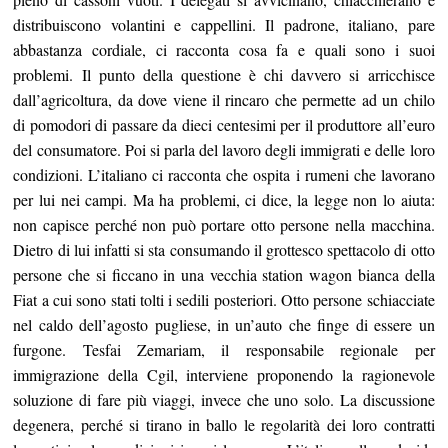
distribuiscono volantini e cappellini. Il padrone, italiano, pare
abbastanza cordiale, ci racconta cosa fa e quali sono i suoi
problemi. Il punto della questione è chi davvero si arricchisce
dall’agricoltura, da dove viene il rincaro che permette ad un chilo
di pomodori di passare da dieci centesimi per il produttore all’euro
del consumatore. Poi si parla del lavoro degli immigrati e delle loro
condizioni. L’italiano ci racconta che ospita i rumeni che lavorano
per lui nei campi. Ma ha problemi, ci dice, la legge non lo aiuta:
non capisce perché non può portare otto persone nella macchina.
Dietro di lui infatti si sta consumando il grottesco spettacolo di otto
persone che si ficcano in una vecchia station wagon bianca della
Fiat a cui sono stati tolti i sedili posteriori. Otto persone schiacciate
nel caldo dell’agosto pugliese, in un’auto che finge di essere un
furgone. Tesfai Zemariam, il responsabile regionale per
immigrazione della Cgil, interviene proponendo la ragionevole
soluzione di fare più viaggi, invece che uno solo. La discussione
degenera, perché si tirano in ballo le regolarità dei loro contratti