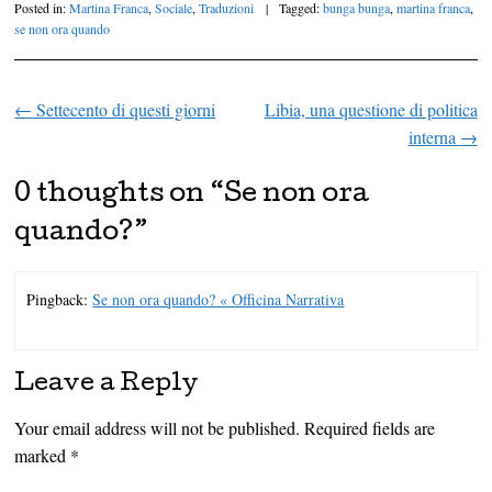
Posted in:
Martina Franca
,
Sociale
,
Traduzioni
|
Tagged:
bunga bunga
,
martina franca
,
se non ora quando
←
Settecento di questi giorni
Libia, una questione di politica
Post navigation
interna
→
0 thoughts on “
Se non ora
quando?
”
Pingback:
Se non ora quando? « Officina Narrativa
Leave a Reply
Your email address will not be published.
Required fields are
marked
*