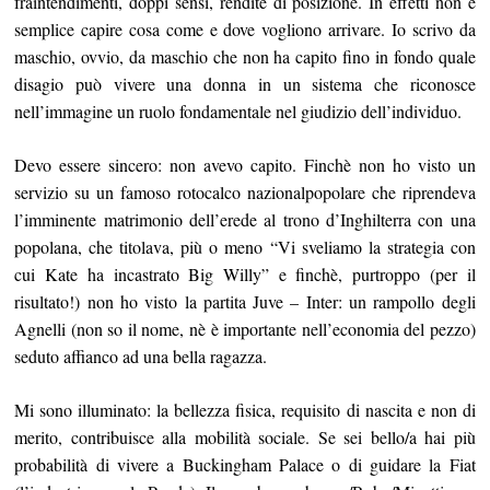
fraintendimenti, doppi sensi, rendite di posizione. In effetti non è
semplice capire cosa come e dove vogliono arrivare. Io scrivo da
maschio, ovvio, da maschio che non ha capito fino in fondo quale
disagio può vivere una donna in un sistema che riconosce
nell’immagine un ruolo fondamentale nel giudizio dell’individuo.
Devo essere sincero: non avevo capito. Finchè non ho visto un
servizio su un famoso rotocalco nazionalpopolare che riprendeva
l’imminente matrimonio dell’erede al trono d’Inghilterra con una
popolana, che titolava, più o meno “Vi sveliamo la strategia con
cui Kate ha incastrato Big Willy” e finchè, purtroppo (per il
risultato!) non ho visto la partita Juve – Inter: un rampollo degli
Agnelli (non so il nome, nè è importante nell’economia del pezzo)
seduto affianco ad una bella ragazza.
Mi sono illuminato: la bellezza fisica, requisito di nascita e non di
merito, contribuisce alla mobilità sociale. Se sei bello/a hai più
probabilità di vivere a Buckingham Palace o di guidare la Fiat