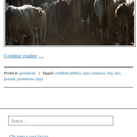
Continue reading
…
Posted in:
giornalismi
|
Tagged:
contributi pubblici
,
equo compenso
,
fieg
,
fnsi
,
giornali
,
giornalismo
,
inpgi
Post navigation
Search
Chi sono e cosa faccio