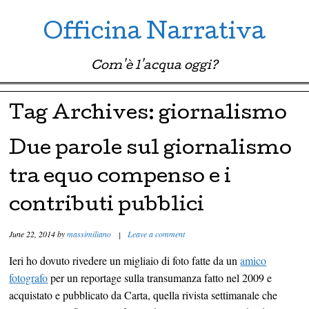
Officina Narrativa
Com'è l'acqua oggi?
Menu ☰
Skip to content
Tag Archives:
giornalismo
Due parole sul giornalismo
tra equo compenso e i
contributi pubblici
June 22, 2014
by
massimiliano
|
Leave a comment
Ieri ho dovuto rivedere un migliaio di foto fatte da un
amico
fotografo
per un reportage sulla transumanza fatto nel 2009 e
acquistato e pubblicato da Carta, quella rivista settimanale che