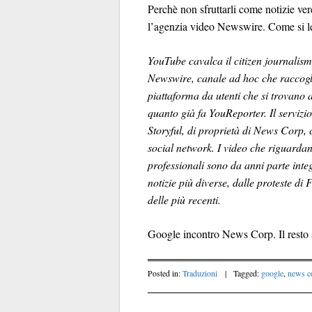
Perchè non sfruttarli come notizie vere
l’agenzia video Newswire. Come si l
YouTube cavalca il citizen journalism 
Newswire, canale ad hoc che raccoglie
piattaforma da utenti che si trovano a
quanto già fa YouReporter.
Il servizi
Storyful, di proprietà di News Corp,
social network. I video che riguardano
professionali sono da anni parte integ
notizie più diverse, dalle proteste di
delle più recenti.
Google incontro News Corp. Il resto s
Posted in:
Traduzioni
|
Tagged:
google
,
news c