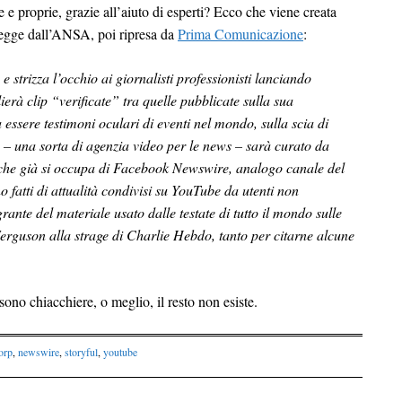
 e proprie, grazie all’aiuto di esperti? Ecco che viene creata
egge dall’ANSA, poi ripresa da
Prima Comunicazione
:
e strizza l’occhio ai giornalisti professionisti lanciando
rà clip “verificate” tra quelle pubblicate sulla sua
 essere testimoni oculari di eventi nel mondo, sulla scia di
o – una sorta di agenzia video per le news – sarà curato da
 che già si occupa di Facebook Newswire, analogo canale del
 fatti di attualità condivisi su YouTube da utenti non
rante del materiale usato dalle testate di tutto il mondo sulle
 Ferguson alla strage di Charlie Hebdo, tanto per citarne alcune
ono chiacchiere, o meglio, il resto non esiste.
orp
,
newswire
,
storyful
,
youtube