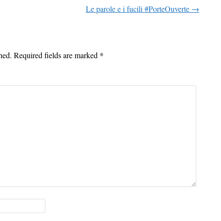
Le parole e i fucili #PorteOuverte
→
on
hed.
Required fields are marked
*