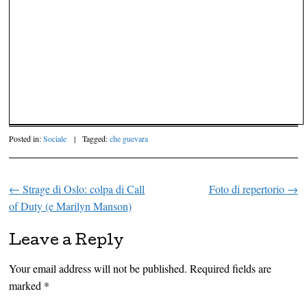
Posted in:
Sociale
|
Tagged:
che guevara
←
Strage di Oslo: colpa di Call
Foto di repertorio
→
Post navigation
of Duty (e Marilyn Manson)
Leave a Reply
Your email address will not be published.
Required fields are
marked
*